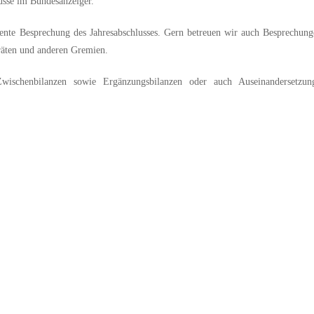
lüsse im Bundesanzeiger.
ente Besprechung des Jahresabschlusses. Gern betreuen wir auch Besprechung
iräten und anderen Gremien.
ischenbilanzen sowie Ergänzungsbilanzen oder auch Auseinandersetzun