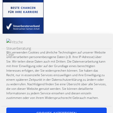
Arbeitgeber-Qualitätssiegel 2023
Wir verwenden Cookies und ähnliche Technologien auf unserer Website
und verarbeiten personenbezogene Daten (z.B. Ihre IP-Adresse) über
Sie. Wir teilen diese Daten auch mit Dritten. Die Datenverarbeitung kann
Gegenseitige Wertschätzung wird bei uns groß geschrieben. Von
mit ihrer Einwilligung oder auf der Grundlage eines berechtigten
meiner Seite zeige ich dies durch
Interesses erfolgen, der Sie widersprechen können. Sie haben das
Recht, nur in essenzielle Services einzuwilligen und ihre Einwilligung zu
einem späteren Zeitpunkt in der Datenschutzerklärung zu ändern oder
Kommunikation auf Augenhöhe
zu widerrufen. Nachfolgend finden Sie eine Übersicht über alle Services,
fairer Vergütung
die von dieser Website genutzt werden. Sie können detaillierte
Informationen zu jedem Service einsehen und diesen einzeln
einem kollegialen und modernen Arbeitsumfeld
zustimmen oder von ihrem Widerspruchsrecht Gebrauch machen.
zukunftsorientierter Arbeitsweise
flexiblen Arbeitszeitmodellen